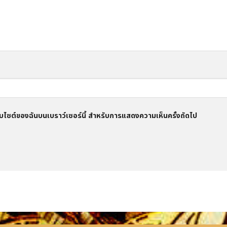
อเว็บไซต์ของฉันบนเบราว์เซอร์นี้ สำหรับการแสดงความเห็นครั้งถัดไป