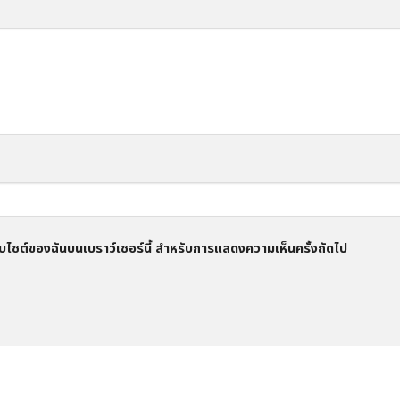
อเว็บไซต์ของฉันบนเบราว์เซอร์นี้ สำหรับการแสดงความเห็นครั้งถัดไป