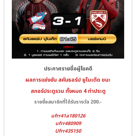
ประกาศรายชื่อผู้โชคดี
ผลการแข่งขัน สคันธอร์ป ยูไนเต็ด
ชนะ
สกอร์ประตูรวม ทั้งหมด 4 ทำประตู
รายชื่อสมาชิกที่ได้รับรางวัล 200.-
ufrr41a180126
ufrr480909
Ufrr435150