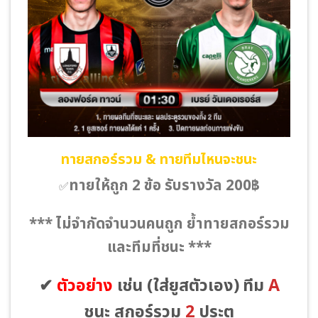
ทายสกอร์รวม & ทายทีมไหนจะชนะ
ทายให้ถูก 2 ข้อ รับรางวัล 200฿
✅
*** ไม่จำกัดจำนวนคนถูก ย้ำทายสกอร์รวม
และทีมที่ชนะ ***
✔
ตัวอย่าง
เช่น
(ใส่ยูสตัวเอง)
ทีม
A
ชนะ สกอร์รวม
2
ประตู