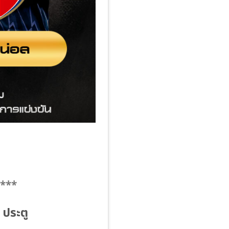
 ***
ประตู