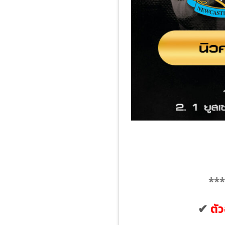
***
✔
ตัว