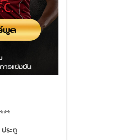
 ***
ประตู