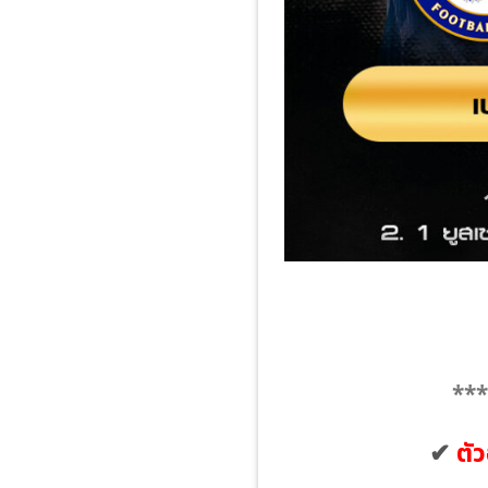
***
✔
ตัว