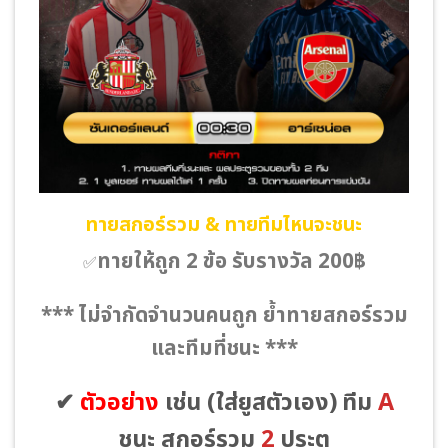
ทายสกอร์รวม & ทายทีมไหนจะชนะ
ทายให้ถูก 2 ข้อ รับรางวัล 200฿
✅
*** ไม่จำกัดจำนวนคนถูก ย้ำทายสกอร์รวม
และทีมที่ชนะ ***
✔
ตัวอย่าง
เช่น
(ใส่ยูสตัวเอง)
ทีม
A
ชนะ สกอร์รวม
2
ประตู