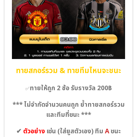
ทายสกอร์รวม & ทายทีมไหนจะชนะ
ทายให้ถูก 2 ข้อ รับรางวัล 200฿
✅
*** ไม่จำกัดจำนวนคนถูก ย้ำทายสกอร์รวม
และทีมที่ชนะ ***
✔
ตัวอย่าง
เช่น
(ใส่ยูสตัวเอง)
ทีม
A
ชนะ