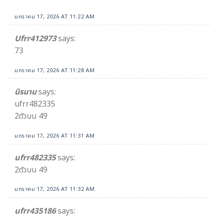
มกราคม 17, 2026 AT 11:22 AM
Ufrr412973
says:
73
มกราคม 17, 2026 AT 11:28 AM
นิรนาม
says:
ufrr482335
2ตัวบน 49
มกราคม 17, 2026 AT 11:31 AM
ufrr482335
says:
2ตัวบน 49
มกราคม 17, 2026 AT 11:32 AM
ufrr435186
says: