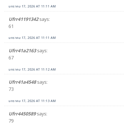
มกราคม 17, 2026 AT 11:11 AM
Ufrr41191342
says:
61
มกราคม 17, 2026 AT 11:11 AM
Ufrr41a2163
says:
67
มกราคม 17, 2026 AT 11:12 AM
Ufrr41a4548
says:
73
มกราคม 17, 2026 AT 11:13 AM
Ufrr4450589
says:
79