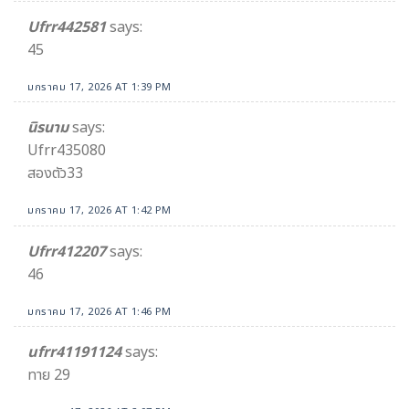
Ufrr442581
says:
45
มกราคม 17, 2026 AT 1:39 PM
นิรนาม
says:
Ufrr435080
สองตัว33
มกราคม 17, 2026 AT 1:42 PM
Ufrr412207
says:
46
มกราคม 17, 2026 AT 1:46 PM
ufrr41191124
says:
ทาย 29