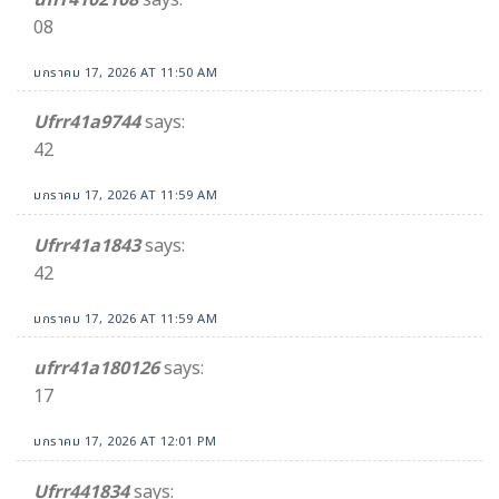
ufrr4102108
says:
08
มกราคม 17, 2026 AT 11:50 AM
Ufrr41a9744
says:
42
มกราคม 17, 2026 AT 11:59 AM
Ufrr41a1843
says:
42
มกราคม 17, 2026 AT 11:59 AM
ufrr41a180126
says:
17
มกราคม 17, 2026 AT 12:01 PM
Ufrr441834
says: