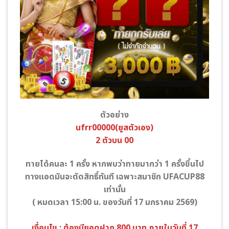
ตัวอย่าง
ufrr00000(ยูสตัวเอง)
2 ตัวบน 00
ทายได้คนละ 1 ครั้ง หากพบว่าทายมากว่า 1 ครั้งขึ้นไป
ทางแอดมินจะตัดสิทธิ์ทันที เฉพาะสมาชิก UFACUP88
เท่านั้น
( หมดเวลา 15:00 น. ของวันที่ 17 มกราคม 2569)
เงื่อนไข : ต้องมียอดฝาก 800 บาท ภายในวันที่
17