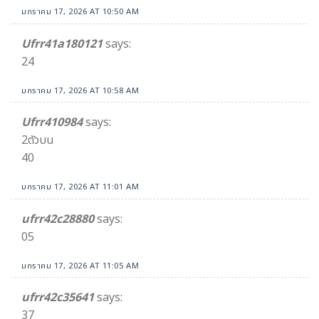
มกราคม 17, 2026 AT 10:50 AM
Ufrr41a180121
says:
24
มกราคม 17, 2026 AT 10:58 AM
Ufrr410984
says:
2ตัวบน
40
มกราคม 17, 2026 AT 11:01 AM
ufrr42c28880
says:
05
มกราคม 17, 2026 AT 11:05 AM
ufrr42c35641
says:
37