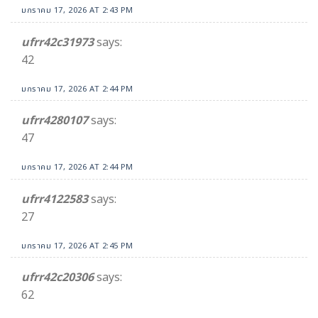
มกราคม 17, 2026 AT 2:43 PM
ufrr42c31973
says:
42
มกราคม 17, 2026 AT 2:44 PM
ufrr4280107
says:
47
มกราคม 17, 2026 AT 2:44 PM
ufrr4122583
says:
27
มกราคม 17, 2026 AT 2:45 PM
ufrr42c20306
says:
62