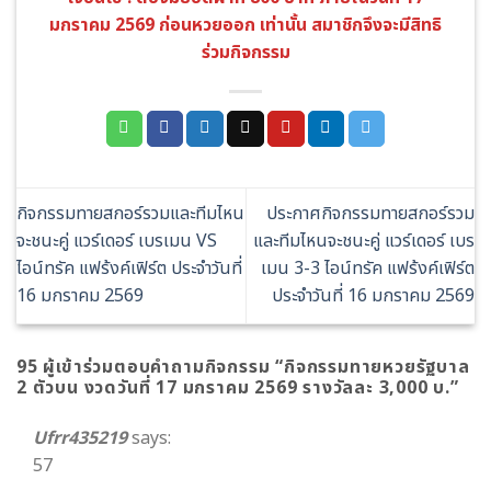
มกราคม 2569
ก่อนหวยออก เท่านั้น สมาชิกจึงจะมีสิทธิ
ร่วมกิจกรรม
กิจกรรมทายสกอร์รวมและทีมไหน
ประกาศกิจกรรมทายสกอร์รวม
จะชนะคู่ แวร์เดอร์ เบรเมน VS
และทีมไหนจะชนะคู่ แวร์เดอร์ เบร
ไอน์ทรัค แฟร้งค์เฟิร์ต ประจำวันที่
เมน 3-3 ไอน์ทรัค แฟร้งค์เฟิร์ต
16 มกราคม 2569
ประจำวันที่ 16 มกราคม 2569
95 ผู้เข้าร่วมตอบคำถามกิจกรรม “
กิจกรรมทายหวยรัฐบาล
2 ตัวบน งวดวันที่ 17 มกราคม 2569 รางวัลละ 3,000 บ.
”
Ufrr435219
says:
57