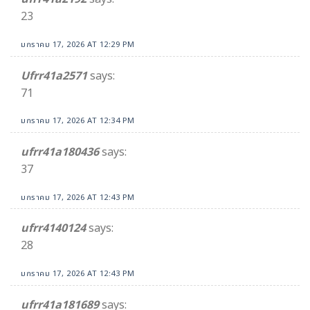
23
มกราคม 17, 2026 AT 12:29 PM
Ufrr41a2571
says:
71
มกราคม 17, 2026 AT 12:34 PM
ufrr41a180436
says:
37
มกราคม 17, 2026 AT 12:43 PM
ufrr4140124
says:
28
มกราคม 17, 2026 AT 12:43 PM
ufrr41a181689
says: