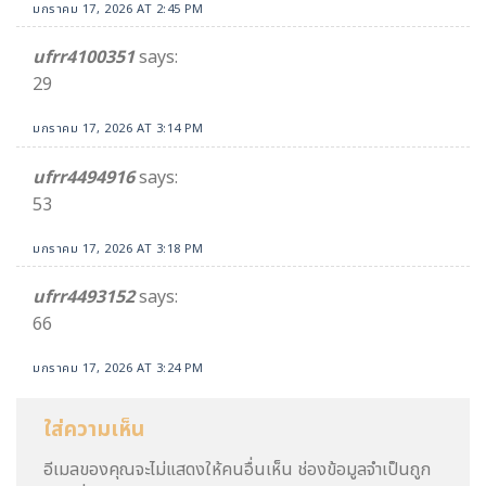
มกราคม 17, 2026 AT 2:45 PM
ufrr4100351
says:
29
มกราคม 17, 2026 AT 3:14 PM
ufrr4494916
says:
53
มกราคม 17, 2026 AT 3:18 PM
ufrr4493152
says:
66
มกราคม 17, 2026 AT 3:24 PM
ใส่ความเห็น
อีเมลของคุณจะไม่แสดงให้คนอื่นเห็น
ช่องข้อมูลจำเป็นถูก