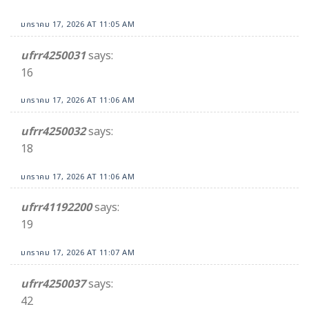
มกราคม 17, 2026 AT 11:05 AM
ufrr4250031
says:
16
มกราคม 17, 2026 AT 11:06 AM
ufrr4250032
says:
18
มกราคม 17, 2026 AT 11:06 AM
ufrr41192200
says:
19
มกราคม 17, 2026 AT 11:07 AM
ufrr4250037
says:
42