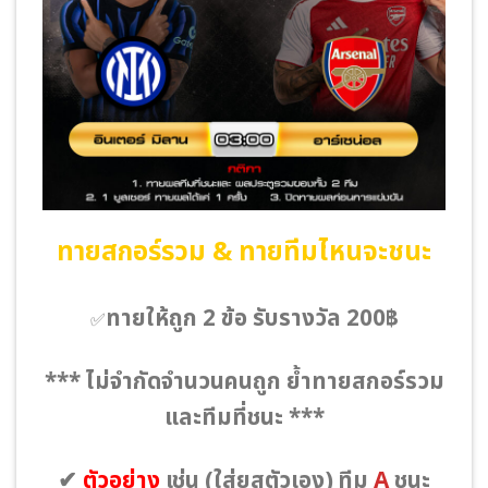
ทายสกอร์รวม & ทายทีมไหนจะชนะ
ทายให้ถูก 2 ข้อ รับรางวัล 200฿
✅
*** ไม่จำกัดจำนวนคนถูก ย้ำทายสกอร์รวม
และทีมที่ชนะ ***
✔
ตัวอย่าง
เช่น
(ใส่ยูสตัวเอง)
ทีม
A
ชนะ