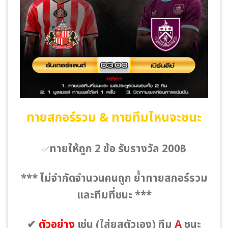
ทายสกอร์รวม & ทายทีมไหนจะชนะ
ทายให้ถูก 2 ข้อ รับรางวัล 200฿
✅
*** ไม่จำกัดจำนวนคนถูก ย้ำทายสกอร์รวม
และทีมที่ชนะ ***
✔
ตัวอย่าง
เช่น
(ใส่ยูสตัวเอง)
ทีม
A
ชนะ