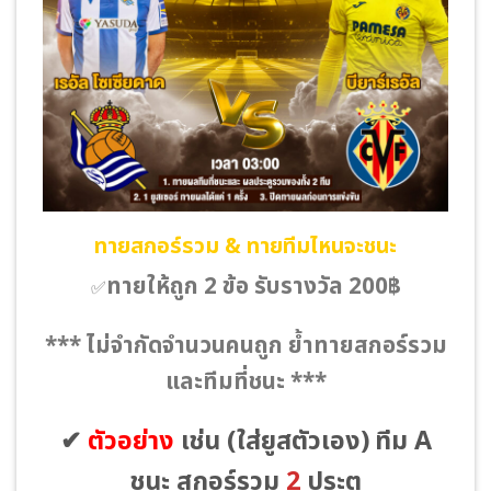
ทายสกอร์รวม & ทายทีมไหนจะชนะ
ทายให้ถูก 2 ข้อ รับรางวัล 200฿
✅
*** ไม่จำกัดจำนวนคนถูก ย้ำทายสกอร์รวม
และทีมที่ชนะ ***
✔
ตัวอย่าง
เช่น
(ใส่ยูสตัวเอง)
ทีม A
ชนะ สกอร์รวม
2
ประตู