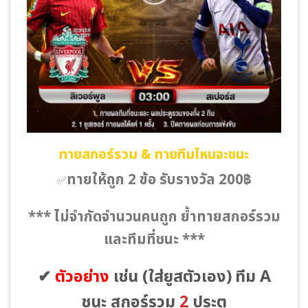
ทายสกอร์รวม & ทายทีมไหนจะชนะ
ทายให้ถูก 2 ข้อ รับรางวัล 200฿
✅
*** ไม่จำกัดจำนวนคนถูก ย้ำทายสกอร์รวม
และทีมที่ชนะ ***
✔
ตัวอย่าง
เช่น
(ใส่ยูสตัวเอง)
ทีม A
ชนะ สกอร์รวม
2
ประตู