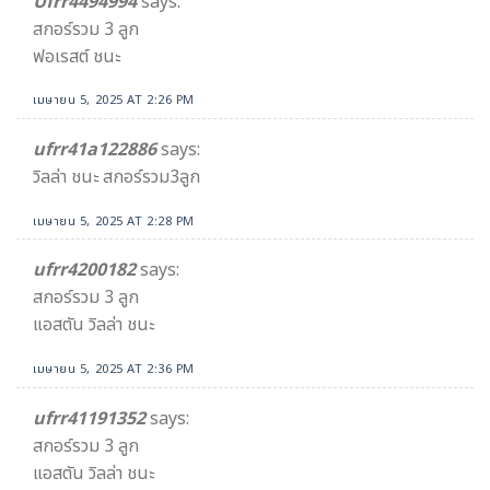
Ufrr4494994
says:
สกอร์รวม 3 ลูก
ฟอเรสต์ ชนะ
เมษายน 5, 2025 AT 2:26 PM
ufrr41a122886
says:
วิลล่า ชนะ สกอร์รวม3ลูก
เมษายน 5, 2025 AT 2:28 PM
ufrr4200182
says:
สกอร์รวม 3 ลูก
แอสตัน วิลล่า ชนะ
เมษายน 5, 2025 AT 2:36 PM
ufrr41191352
says:
สกอร์รวม 3 ลูก
แอสตัน วิลล่า ชนะ