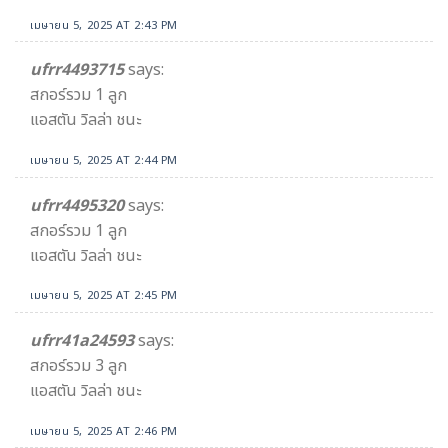
เมษายน 5, 2025 AT 2:43 PM
ufrr4493715
says:
สกอร์รวม 1 ลูก
แอสตัน วิลล่า ชนะ
เมษายน 5, 2025 AT 2:44 PM
ufrr4495320
says:
สกอร์รวม 1 ลูก
แอสตัน วิลล่า ชนะ
เมษายน 5, 2025 AT 2:45 PM
ufrr41a24593
says:
สกอร์รวม 3 ลูก
แอสตัน วิลล่า ชนะ
เมษายน 5, 2025 AT 2:46 PM