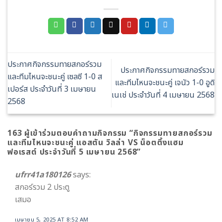
ประกาศกิจกรรมทายสกอร์รวม
ประกาศกิจกรรมทายสกอร์รวม
และทีมไหนจะชนะคู่ เซลซี 1-0 ส
และทีมไหนจะชนะคู่ เจนัว 1-0 อูดิ
เปอร์ส ประจำวันที่ 3 เมษายน
เนเช่ ประจำวันที่ 4 เมษายน 2568
2568
163 ผู้เข้าร่วมตอบคำถามกิจกรรม “
กิจกรรมทายสกอร์รวม
และทีมไหนจะชนะคู่ แอสตัน วิลล่า VS น็อตติ้งแฮม
ฟอเรสต์ ประจำวันที่ 5 เมษายน 2568
”
ufrr41a180126
says:
สกอร์รวม 2 ประตู
เสมอ
เมษายน 5, 2025 AT 8:52 AM