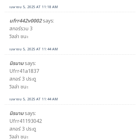
เมษายน 5, 2025 AT 11:18 AM
ufrr442v0002
says:
สกอร์รวม 3
วิลล่า ชนะ
เมษายน 5, 2025 AT 11:44 AM
นิรนาม
says:
Ufrr41a1837
สกอร์ 3 ประตู
วิลล่า ชนะ
เมษายน 5, 2025 AT 11:44 AM
นิรนาม
says:
Ufrr41193042
สกอร์ 3 ประตู
วิลล่า ชนะ