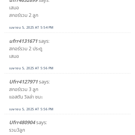
ufrr4632699
says:
เสมอ
สกอร์รวม 2 ลูก
เมษายน 5, 2025 AT 5:54 PM
ufrr4131671
says:
สกอร์รวม 2 ประตู
เสมอ
เมษายน 5, 2025 AT 5:56 PM
Ufrr4127971
says:
สกอร์รวม 3 ลูก
แอสตัน วิลล่า ชนะ
เมษายน 5, 2025 AT 5:56 PM
Ufrr480904
says:
รวม3ลูก