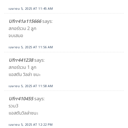
เมษายน 5, 2025 AT 11:45 AM
Ufrr41a115666
says:
สกอร์รวม 2 ลูก
จบเสมอ
เมษายน 5, 2025 AT 11:56 AM
Ufrr441238
says:
สกอร์รวม 1 ลูก
แอสตัน วิลล่า ชนะ
เมษายน 5, 2025 AT 11:58 AM
Ufrr410455
says:
รวม3
แอสตันวิลล่าชนะ
เมษายน 5, 2025 AT 12:22 PM