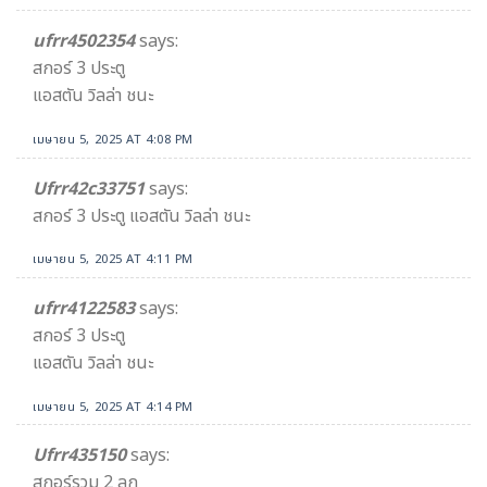
ufrr4502354
says:
สกอร์ 3 ประตู
แอสตัน วิลล่า ชนะ
เมษายน 5, 2025 AT 4:08 PM
Ufrr42c33751
says:
สกอร์ 3 ประตู แอสตัน วิลล่า ชนะ
เมษายน 5, 2025 AT 4:11 PM
ufrr4122583
says:
สกอร์ 3 ประตู
แอสตัน วิลล่า ชนะ
เมษายน 5, 2025 AT 4:14 PM
Ufrr435150
says:
สกอร์รวม 2 ลูก