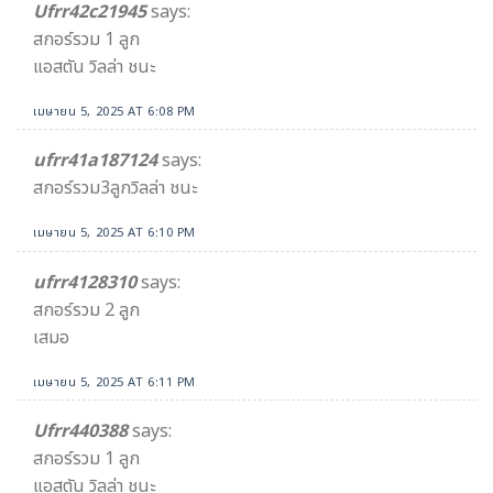
Ufrr42c21945
says:
สกอร์รวม 1 ลูก
แอสตัน วิลล่า ชนะ
เมษายน 5, 2025 AT 6:08 PM
ufrr41a187124
says:
สกอร์รวม3ลูกวิลล่า ชนะ
เมษายน 5, 2025 AT 6:10 PM
ufrr4128310
says:
สกอร์รวม 2 ลูก
เสมอ
เมษายน 5, 2025 AT 6:11 PM
Ufrr440388
says:
สกอร์รวม 1 ลูก
แอสตัน วิลล่า ชนะ