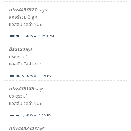
ufrr4493977
says:
สกอร์รวม 3 ลูก
แอสตัน วิลล่า ชนะ
เมษายน 5, 2025 AT 12:50 PM
นิรนาม
says:
ประตูรวม1
แอสตัน วิลล่า ชนะ
เมษายน 5, 2025 AT 1:15 PM
ufrr435186
says:
ประตูรวม1
แอสตัน วิลล่า ชนะ
เมษายน 5, 2025 AT 1:15 PM
ufrr440834
says: