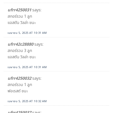
ufrr4250031
says:
สกอร์รวม 1 ลูก
แอสตัน วิลล่า ชนะ
เมษายน 5, 2025 AT 10:31 AM
ufrr42c28880
says:
สกอร์รวม 3 ลูก
แอสตัน วิลล่า ชนะ
เมษายน 5, 2025 AT 10:31 AM
ufrr4250032
says:
สกอร์รวม 1 ลูก
ฟอเรสต์ ชนะ
เมษายน 5, 2025 AT 10:32 AM
ufrr4250037
says: