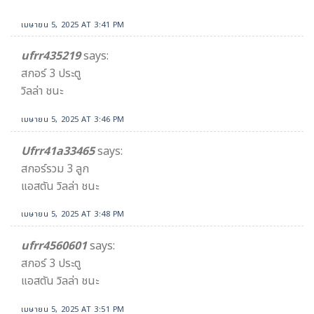
เมษายน 5, 2025 AT 3:41 PM
ufrr435219
says:
สกอร์ 3 ประตู
วิลล่า ชนะ
เมษายน 5, 2025 AT 3:46 PM
Ufrr41a33465
says:
สกอร์รวม 3 ลูก
แอสตัน วิลล่า ชนะ
เมษายน 5, 2025 AT 3:48 PM
ufrr4560601
says:
สกอร์ 3 ประตู
แอสตัน วิลล่า ชนะ
เมษายน 5, 2025 AT 3:51 PM