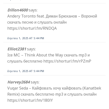
Dillon4600
says:
Andery Toronto feat. Диман Брюханов – Вороной
скачать песню и слушать онлайн
https://shorturl.fm/RNDQA
มิถุนายน 1, 2025 AT 5:44 PM
Elliot2381
says:
Ice MС – Think About the Way скачать mp3 и
слушать бесплатно https://shorturl.fm/rPZmP
มิถุนายน 1, 2025 AT 5:44 PM
Harvey2684
says:
Vuqar Seda – Кайфовать хочу кайфовать (Kanatbek
Remix) скачать бесплатно mp3 и слушать онлайн
https://shorturl.fm/180lY