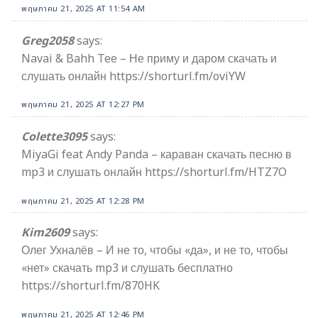
พฤษภาคม 21, 2025 AT 11:54 AM
Greg2058
says:
Navai & Bahh Tee – Не приму и даром скачать и
слушать онлайн https://shorturl.fm/oviYW
พฤษภาคม 21, 2025 AT 12:27 PM
Colette3095
says:
MiyaGi feat Andy Panda – караван скачать песню в
mp3 и слушать онлайн https://shorturl.fm/HTZ7O
พฤษภาคม 21, 2025 AT 12:28 PM
Kim2609
says:
Олег Ухналёв – И не то, чтобы «да», и не то, чтобы
«нет» скачать mp3 и слушать бесплатно
https://shorturl.fm/870HK
พฤษภาคม 21, 2025 AT 12:46 PM