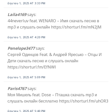
มิถุนายน 1, 2025 AT 3:33 PM
Laila4169
says:
44neverluv feat. WENARO – Имя скачать песню в
mp3 и слушать онлайн https://shorturl.fm/mN2JM
มิถุนายน 1, 2025 AT 4:20 PM
Penelope3477
says:
Сергей Одинцов Feat. & Андрей Яресько – Отцы И
Дети скачать песню и слушать онлайн
https://shorturl.fm/EfNWl
มิถุนายน 1, 2025 AT 5:09 PM
Paris4767
says:
Моя Мишель feat. Dose – Пташка скачать mp3 и
слушать онлайн бесплатно https://shorturl.fm/uhOR3
มิถุนายน 1, 2025 AT 5:40 PM