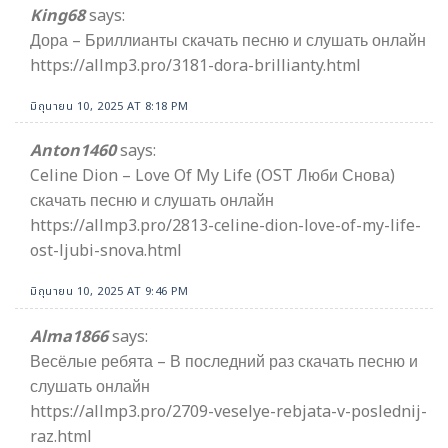
King68
says:
Дора – Бриллианты скачать песню и слушать онлайн
https://allmp3.pro/3181-dora-brillianty.html
มิถุนายน 10, 2025 AT 8:18 PM
Anton1460
says:
Celine Dion – Love Of My Life (OST Люби Снова)
скачать песню и слушать онлайн
https://allmp3.pro/2813-celine-dion-love-of-my-life-
ost-ljubi-snova.html
มิถุนายน 10, 2025 AT 9:46 PM
Alma1866
says:
Весёлые ребята – В последний раз скачать песню и
слушать онлайн
https://allmp3.pro/2709-veselye-rebjata-v-poslednij-
raz.html