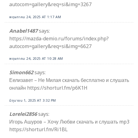
autocom=gallery&req=si&img=3267
พฤษภาคม 24, 2025 AT 1:17 AM
Anabel1487
says:
https://mazda-demio.ru/forums/index.php?
autocom=gallery&req=si&img=6627
พฤษภาคม 24, 2025 AT 10:28 AM
Simon662
says:
Еелизавет – Не Милая скачать бесплатно и слушать
онлайн https://shorturl.fm/p6K1H
มิถุนายน 1, 2025 AT 3:32 PM
Lorelei2856
says:
Игорь Ашуров – Хочу Любви скачать и слушать mp3
https://shorturl.fm/Ri1BL