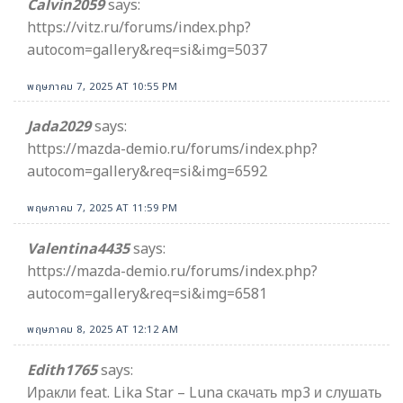
Calvin2059
says:
https://vitz.ru/forums/index.php?
autocom=gallery&req=si&img=5037
พฤษภาคม 7, 2025 AT 10:55 PM
Jada2029
says:
https://mazda-demio.ru/forums/index.php?
autocom=gallery&req=si&img=6592
พฤษภาคม 7, 2025 AT 11:59 PM
Valentina4435
says:
https://mazda-demio.ru/forums/index.php?
autocom=gallery&req=si&img=6581
พฤษภาคม 8, 2025 AT 12:12 AM
Edith1765
says:
Иракли feat. Lika Star – Luna скачать mp3 и слушать