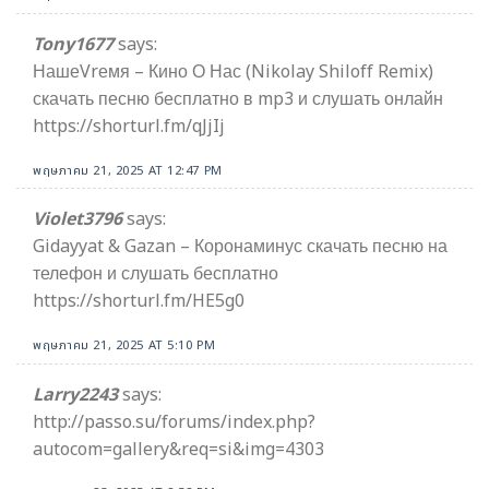
Tony1677
says:
НашеVrемя – Кино О Нас (Nikolay Shiloff Remix)
скачать песню бесплатно в mp3 и слушать онлайн
https://shorturl.fm/qJjIj
พฤษภาคม 21, 2025 AT 12:47 PM
Violet3796
says:
Gidayyat & Gazan – Коронаминус скачать песню на
телефон и слушать бесплатно
https://shorturl.fm/HE5g0
พฤษภาคม 21, 2025 AT 5:10 PM
Larry2243
says:
http://passo.su/forums/index.php?
autocom=gallery&req=si&img=4303