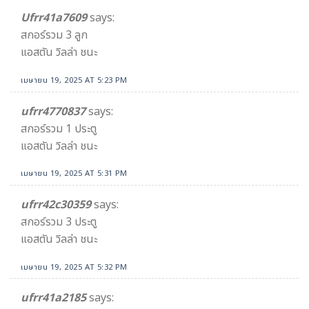
Ufrr41a7609
says:
สกอร์รวม 3 ลูก
แอสตัน วิลล่า ชนะ
เมษายน 19, 2025 AT 5:23 PM
ufrr4770837
says:
สกอร์รวม 1 ประตู
แอสตัน วิลล่า ชนะ
เมษายน 19, 2025 AT 5:31 PM
ufrr42c30359
says:
สกอร์รวม 3 ประตู
แอสตัน วิลล่า ชนะ
เมษายน 19, 2025 AT 5:32 PM
ufrr41a2185
says: