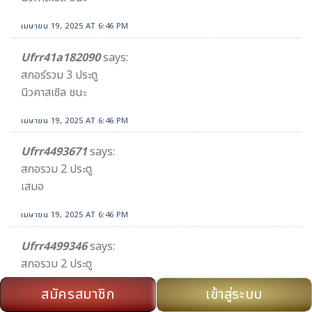
เมษายน 19, 2025 AT 6:46 PM
Ufrr41a182090
says:
สกอร์รวม 3 ประตู
นิวคาสเซิล ชนะ
เมษายน 19, 2025 AT 6:46 PM
Ufrr4493671
says:
สกอรวม 2 ประตู
เสมอ
เมษายน 19, 2025 AT 6:46 PM
Ufrr4499346
says:
สกอรวม 2 ประตู
เสมอ
สมัครสมาชิก
เข้าสู่ระบบ
เมษายน 19, 2025 AT 6:47 PM