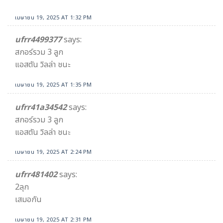
เมษายน 19, 2025 AT 1:32 PM
ufrr4499377
says:
สกอร์รวม 3 ลูก
แอสตัน วิลล่า ชนะ
เมษายน 19, 2025 AT 1:35 PM
ufrr41a34542​
says:
สกอร์รวม 3 ลูก
แอสตัน วิลล่า ชนะ​
เมษายน 19, 2025 AT 2:24 PM
ufrr481402
says:
2ลุก
เสมอกัน
เมษายน 19, 2025 AT 2:31 PM