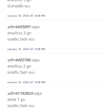
นิวคาสเซิ่ล ชนะ
เมษายน 19, 2025 AT 4:58 PM
ufrr4493091
says:
สกอร์รวม 3 ลูก
แอสตัน วิลล่า ชนะ
เมษายน 19, 2025 AT 4:58 PM
ufrr4492786
says:
สกอร์รวม 2 ลูก
แอสตัน วิลล่า ชนะ
เมษายน 19, 2025 AT 4:58 PM
ufrr41192824
says:
สกอร์ 1 ลูก
แอสตัน วิลล่า ชนะ