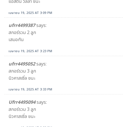
แอสตัน วิลล่า ชนะ
เมษายน 19, 2025 AT 3:09 PM
ufrr4499387
says:
สกอร์รวม 2 ลูก
เสมอกัน​
เมษายน 19, 2025 AT 3:23 PM
ufrr4495052
says:
สกอร์รวม 3 ลูก
นิวคาสเซิ่ล ชนะ
เมษายน 19, 2025 AT 3:33 PM
Ufrr4495094
says:
สกอร์รวม 3 ลูก
นิวคาสเซิ่ล ชนะ