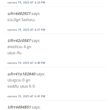
เมษายน 19, 2025 AT 6:23 PM
ufrr4492921
says:
รวม3ลูก วิลล่าชนะ
เมษายน 19, 2025 AT 6:27 PM
Ufrr42c0587
says:
สกอร์รวม 4 ลูก
เสมอ กัน
เมษายน 19, 2025 AT 6:40 PM
ufrr41a182840
says:
ประตูรวม 0 ลูก
แอสตัน เสมอ 0-0
เมษายน 19, 2025 AT 6:41 PM
Ufrr4494851
says: