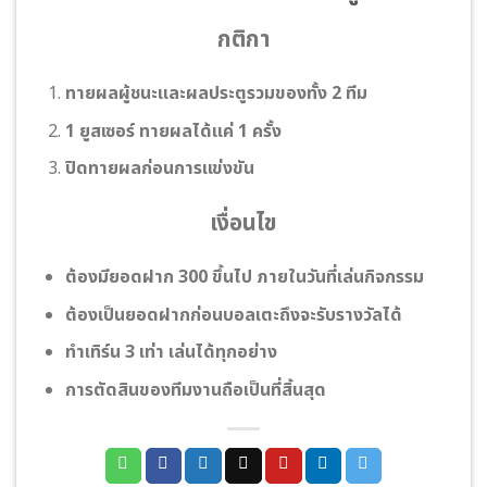
กติกา
ทายผลผู้ชนะและผลประตูรวมของทั้ง 2 ทีม
1 ยูสเซอร์ ทายผลได้แค่ 1 ครั้ง
ปิดทายผลก่อนการแข่งขัน
เงื่อนไข
ต้องมียอดฝาก 300 ขึ้นไป ภายในวันที่เล่นกิจกรรม
ต้องเป็นยอดฝากก่อนบอลเตะถึงจะรับรางวัลได้
ทําเทิร์น 3 เท่า เล่นได้ทุกอย่าง
การตัดสินของทีมงานถือเป็นที่สิ้นสุด