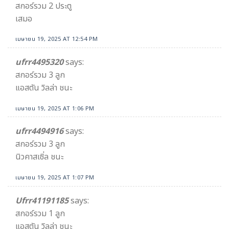
สกอร์รวม 2 ประตู
เสมอ
เมษายน 19, 2025 AT 12:54 PM
ufrr4495320
says:
สกอร์รวม 3 ลูก
แอสตัน วิลล่า ชนะ
เมษายน 19, 2025 AT 1:06 PM
ufrr4494916
says:
สกอร์รวม 3 ลูก
นิวคาสเซิ่ล ชนะ
เมษายน 19, 2025 AT 1:07 PM
Ufrr41191185
says:
สกอร์รวม 1 ลูก
แอสตัน วิลล่า ชนะ