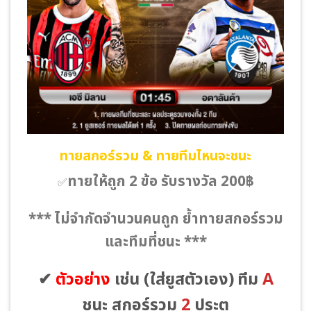
ทายสกอร์รวม & ทายทีมไหนจะชนะ
ทายให้ถูก 2 ข้อ รับรางวัล 200฿
✅
*** ไม่จำกัดจำนวนคนถูก ย้ำทายสกอร์รวม
และทีมที่ชนะ ***
✔
ตัวอย่าง
เช่น
(ใส่ยูสตัวเอง)
ทีม
A
ชนะ สกอร์รวม
2
ประตู