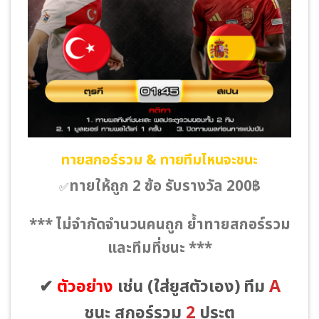
ทายสกอร์รวม & ทายทีมไหนจะชนะ
ทายให้ถูก 2 ข้อ รับรางวัล 200฿
✅
*** ไม่จำกัดจำนวนคนถูก ย้ำทายสกอร์รวม
และทีมที่ชนะ ***
✔
ตัวอย่าง
เช่น
(ใส่ยูสตัวเอง)
ทีม
A
ชนะ สกอร์รวม
2
ประตู